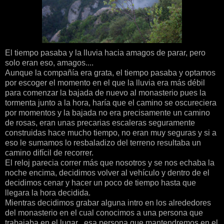
El tiempo pasaba y la lluvia hacia amagos de parar, pero
solo eran eso, amagos....
Aunque la compañía era grata, el tiempo pasaba y optamos
por escoger el momento en el que la lluvia era más débil
para comenzar la bajada de nuevo al monasterio pues la
tormenta junto a la hora, haría que el camino se oscureciera
por momentos y la bajada no era precisamente un camino
de rosas, eran unas precarias escaleras seguramente
construidas hace mucho tiempo, no eran muy seguras y si a
eso le sumamos lo resbaladizo del terreno resultaba un
camino difícil de recorrer.
El reloj parecia correr más que nosotros y se nos echaba la
noche encima, decidimos volver al vehículo y dentro de el
decidimos cenar y hacer un poco de tiempo hasta que
llegara la hora decidida.
Mientras decidimos grabar alguna intro en los alrededores
del monasterio en el cual conocimos a una persona que
trabajaba en el lugar , esa persona que mantendremos en el