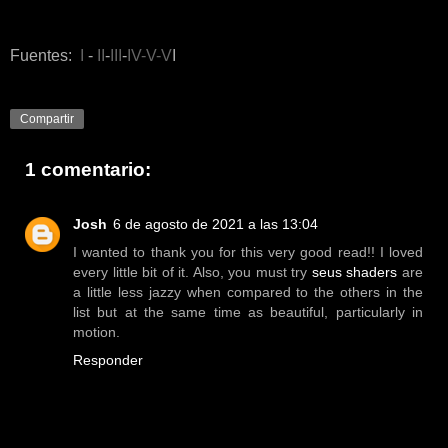
Fuentes:
I
-
II
-
III
-
IV
-V
-V
I
Compartir
1 comentario:
Josh
6 de agosto de 2021 a las 13:04
I wanted to thank you for this very good read!! I loved
every little bit of it. Also, you must try
seus shaders
are
a little less jazzy when compared to the others in the
list but at the same time as beautiful, particularly in
motion.
Responder