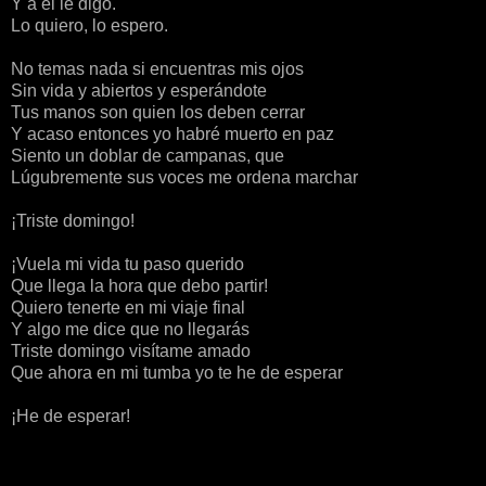
Y a él le digo.
Lo quiero, lo espero.
No
t
emas
nada si encuentras mis ojos
Sin vida y abiertos y esperándote
Tus manos son quien los deben cerrar
Y acaso entonces yo habré muerto en paz
Siento un doblar de campanas, que
Lúgubremente sus voces me ordena marchar
¡Triste domingo!
¡Vuela mi vida tu
paso
querido
Que llega la hora que debo partir!
Quiero tenerte en mi
viaje
final
Y algo me
dice
que no llegarás
Triste domingo visítame amado
Que ahora en mi tumba yo
te
he de esperar
¡He de esperar!