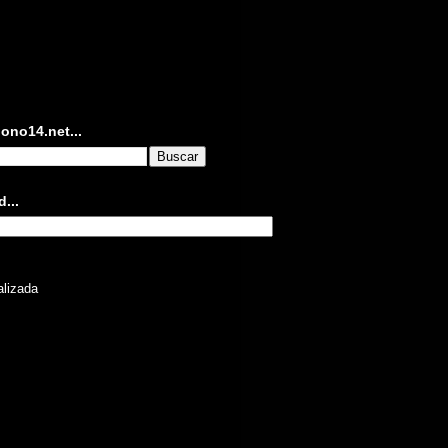
ono14.net...
...
lizada