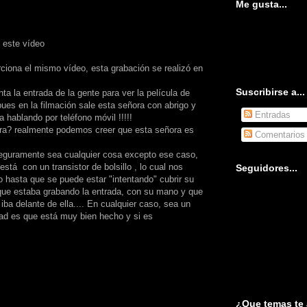
Me gusta...
 este vídeo
ciona el mismo vídeo, esta grabación se realizó en
Suscribirse a...
ta la entrada de la gente para ver la película de
pues en la filmación sale esta señora con abrigo y
Entradas
hablando por teléfono móvil !!!!!
ora? realmente podemos creer que esta señora es
Comentarios
uramente sea cualquier cosa excepto ese caso,
tá con un transistor de bolsillo , lo cual nos
Seguidores...
 hasta que se puede estar "intentando" cubrir su
 que estaba grabando la entrada, con su mano y que
iba delante de ella.... En cualquier caso, sea un
dad es que está muy bien hecho y si es
¿Que temas te