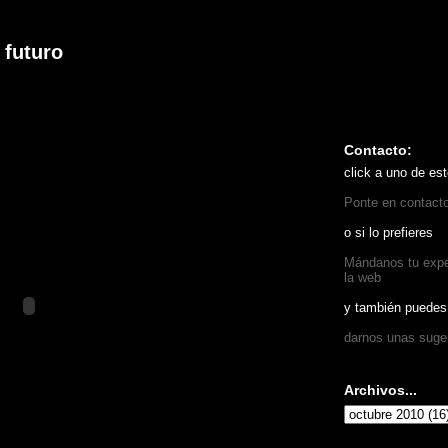
 futuro
Contacto:
click a uno de est
Ponte en contact
o si lo prefieres
Mándanos tu exper
la web
y también puedes
darnos unas suge
Archivos...