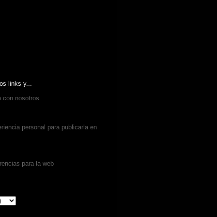
os links y...
o con nosotros
iencia personal para publicarla en
rencias para la web