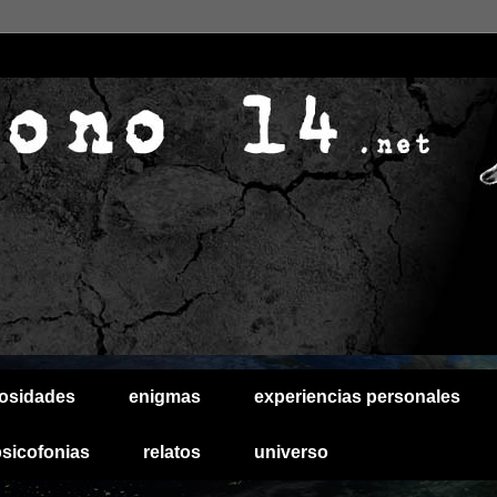
iosidades
enigmas
experiencias personales
psicofonias
relatos
universo