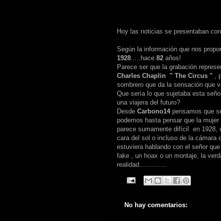
Hoy las noticias se presentaban con
Según la información que nos propor
1928
.....hace
82
años!
Parece ser que la grabación represen
Charles Chaplin
" The
Circus "
, 
sombrero que da la sensación que va 
Que sería lo que sujetaba esta señ
una viajera del futuro?
Desde
Carbono14
pensamos que seg
podemos hasta pensar que la mujer es
parece sumamente difícil en 1928, o
cara del sol o incluso de la cámara
estuviera hablando con el señor que 
fake , un hoax o un montaje, la ver
realidad..............
No hay comentarios: