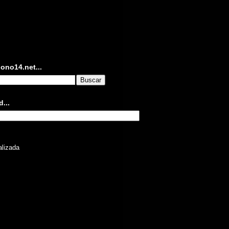
ono14.net...
...
lizada