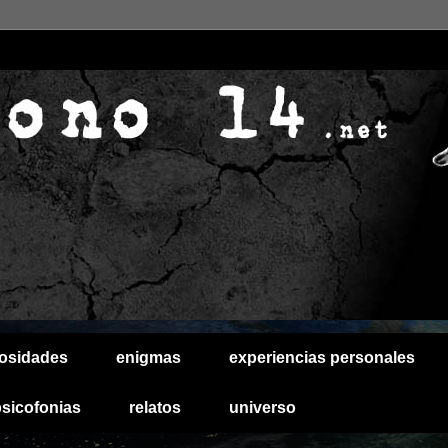
iosidades
enigmas
experiencias personales
psicofonias
relatos
universo