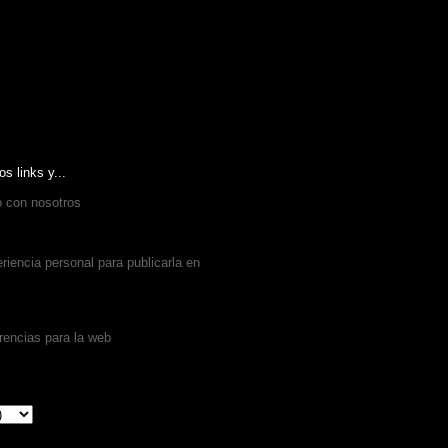
os links y...
o con nosotros
iencia personal para publicarla en
rencias para la web