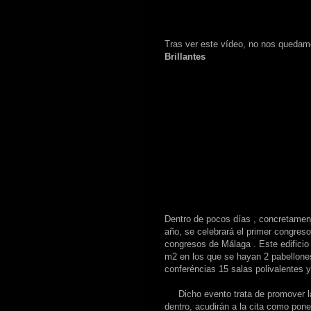
Tras ver este vídeo, no nos quedamo
Brillantes
Dentro de pocos días , concretamen
año, se celebrará el primer congreso
congresos de Málaga . Este edificio
m2 en los que se hayan 2 pabellones
conferéncias 15 salas polivalentes 
Dicho evento trata de promover las
dentro, acudirán a la cita como po