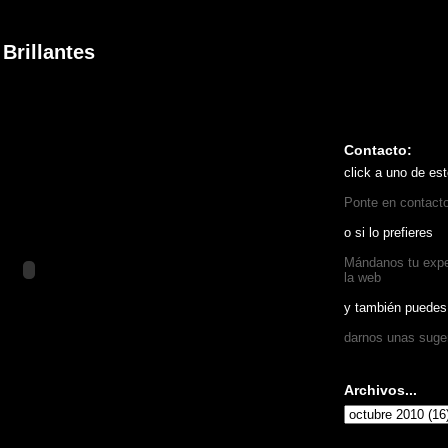
Brillantes
Contacto:
click a uno de est
Ponte en contact
o si lo prefieres
Mándanos tu exper
la web
y también puedes
darnos unas suge
Archivos...